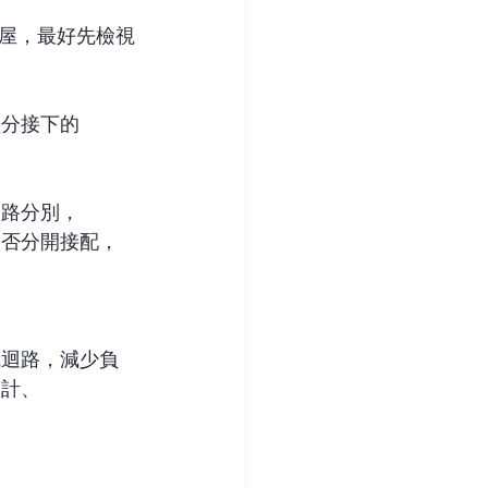
古屋，最好先檢視
盤分接下的
迴路分別，
是否分開接配，
減迴路，減少負
設計、