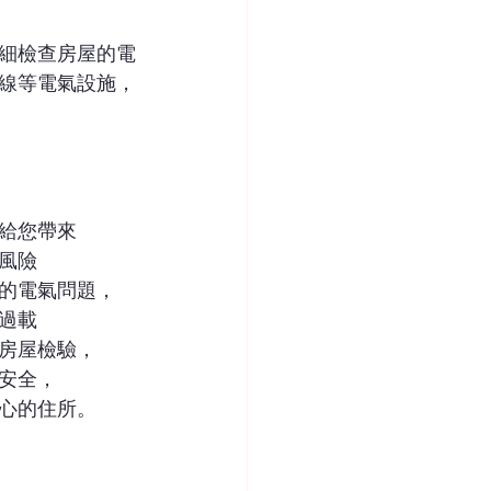
細檢查房屋的電
線等電氣設施，
給您帶來
風險
的電氣問題，
過載
房屋檢驗，
安全，
心的住所。