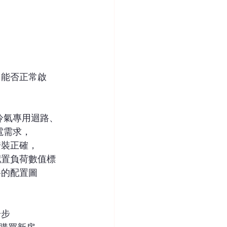
，能否正常啟
冷氣專用迴路、
電需求，
安裝正確，
配置負荷數值標
路的配置圖
一步