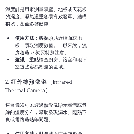
濕度計是用來測量牆壁、地板或天花板
的濕度。濕氣過重容易導致發霉、結構
損壞，甚至影響健康。
使用方法
：將探頭貼近牆面或地
板，讀取濕度數值。一般來說，濕
度超過5%就要特別注意。
建議
：重點檢查廚房、浴室和地下
室這些容易潮濕的區域。
2. 紅外線熱像儀（Infrared 
Thermal Camera）
這台儀器可以透過熱影像顯示牆體或管
線的溫度分布，幫助發現漏水、隔熱不
良或電路過熱等問題。
使用方法
：對準牆面或天花板掃