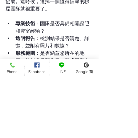
協助。這時候，選擇一個值得信賴的驗
屋團隊就很重要了。
專業技術
：團隊是否具備相關證照
和豐富經驗？
透明報告
：檢測結果是否清楚、詳
盡，並附有照片和數據？
服務範圍
：是否涵蓋您所在的地
區，並能提供預售屋、新成屋和中
古屋的驗屋服務？
Phone
Facebook
LINE
Google 商家檔案
客戶評價
：過往客戶的口碑如何？
像我們原力科技驗屋，就是致力於成為
台灣房屋檢測領域最值得信賴的第三方
專家，透過專業技術和透明服務，幫助
更多屋主安心入住。
如果您想了解更多關於
專業儀器驗屋
的
資訊，歡迎隨時聯繫我們！