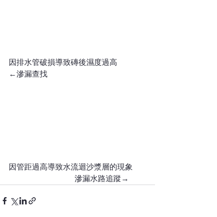
因排水管破損導致磚後濕度過高
←滲漏查找
因管距過高導致水流迴沙漿層的現象
                                  滲漏水路追蹤→