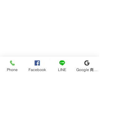
Phone
Facebook
LINE
Google 商家檔案
地址：新北市樹林區學勤路230號12樓
Email:
oswaldmiao@gmail.com
房屋滲漏檢查方法
Tel.
0980-136-560
如何判斷家裡用
統一編號：50854523
LINE ID:@448wtorm