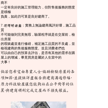
商不
一
定有良好的施工管理能力，但對售後服務的態度
是積極
負責，如此仍可算是良好建商了。
7.
：實務上無論建商風評好壞，施工品
選擇好建商
質
不可能做到完美無瑕，驗屋程序就是在交屋前，檢
出房屋
的瑕疵處並進行修繕，補足施工品質的不良處，並
檢視建商的售後服務態度。並且消費者們也
可以由自己的預算去評估，是否有其他的需求在購
屋上的增減，畢竟買房是屬於人生當中的
大事！
倘若您希望由專業人士，協助檢驗房屋的各
項細節，並提供詳盡報告與建商溝通修繕，
原力科技驗屋讓您能夠站在公平對等的位
置，與建商順利完成交屋而不損失權益。