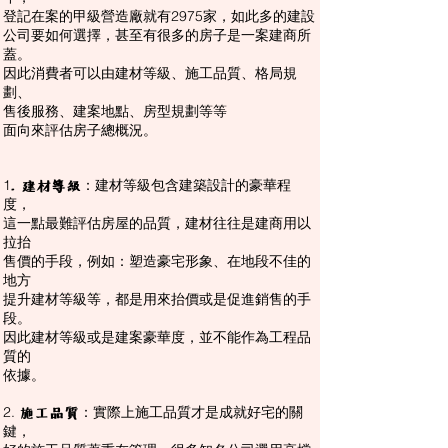
登記在案的甲級營造廠就有2975家，如此多的建設
公司要如何選擇，甚至有很多的房子是一案建商所
蓋。
因此消費者可以由建材等級、施工品質、格局規
劃、
售後服務、建案地點、房型規劃等等
面向來評估房子總概況。
1
：建材等級包含建築設計的豪華程
.
建材等級
度，
這一點最難評估房屋的品質，建材往往是建商用以
拉抬
售價的手段，例如：塑造豪宅形象、在地段不佳的
地方
提升建材等級等，都是用來抬價或是促進銷售的手
段。
因此建材等級或是建案豪華度，並不能作為工程品
質的
依據。
2.
：實際上施工品質才是成就好宅的關
施工品質
鍵，