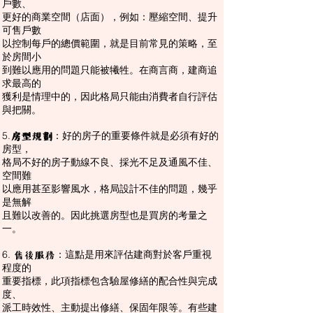
戶數、
更好的商業空間（店面），例如：壓縮空間、提升
可售戶數
以控制每戶的總價範圍，就是目前常見的策略，至
於房間小
到難以應用的問題只能被犧牲。在商言商，建商追
求最高的
獲利是情理中的，因此格局只能由消費者自行評估
與把關。
5.
：好的房子的重要條件就是必須有好的
房型規劃
房型，
格局不好的房子動線不良、採光不足及通風不佳、
空間難
以應用甚至影響風水，格局設計不佳的問題，幾乎
是無解
且難以改善的。因此挑選房型也是買房的考量之
一。
6.
：這點是用來評估建商對於客戶重視
售後服務
程度的
重要指標，此項指標包含驗屋修繕的配合性與完成
度、
派工時效性、主動提出修繕、保固年限等。有些建