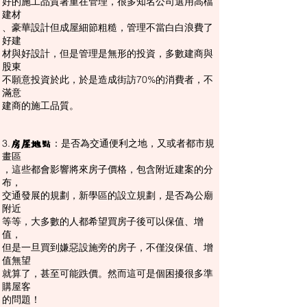
好的施工品質著重在管理，很多知名公司選用高檔
建材
、豪華設計但成屋細節粗糙，管理不當白白浪費了
好
建
材與好設計，但是管理是無形的投資，多數建商與
股東
不願意投資於此，於是造成街訪70%的消費者，不
滿意
建商的施工品質。
3.
：是否為交通便利之地，又或者都市規
房屋地點
畫區
，這些都會影響將來房子價格，包含附近建案的分
布，
交通發展的規劃，新學區的設立規劃，是否為公廟
附近
等等，大多數的人都希望買房子後可以保值、增
值，
但是一旦買到嫌惡設施旁的房子，不僅沒保值、增
值無望
就算了，甚至可能跌價。然而這可是個困擾很多準
購屋客
的問題！