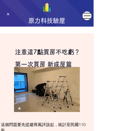
原力科技驗屋
注意這7點買房不吃虧？
第一次買房 新成屋篇
這個問題要先從建商風評說起，統計至民國110
年，