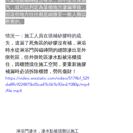
只要地板磁磚縫含有水，而不是水珠蒸
汽，就可以判定為某個地方滲漏導致，
但這些地方往往都是細微至一般人難以
察覺的。
情況一：施工人員在填補矽膠時的疏
失，遺漏了
死角區的矽膠沒有補，淋浴
時水從淋浴門與磁磚間的縫隙滲出至外
側乾區，但外側乾區滲水點被浴櫃擋
住，因櫃體擋住施工空間，要重新施膠
補漏時必須拆除櫃體，勞民傷財！
https://video.wixstatic.com/video/5179bf_529
da8ffc9224875b05ca47b561b92ed/1080p/mp4
/file.mp4
淋浴門滲水，滲水點被擋難以施工