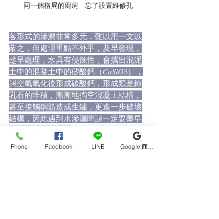
同一個格局的廚房　忘了設置維修孔
各形式的滲漏非常多元，難以用一文以
蔽之，但處理重點不外乎，及早發現，
趁早處理，水具有侵蝕性，會攜出混泥
土中的混凝土中的矽酸鈣（𝐶𝑎𝑆𝑖𝑂3），
與空氣氧化後形成碳酸鈣，形成類是鐘
乳石的堆積，漸漸地掏空混凝土結構，
甚至接觸鋼筋造成生鏽，更進一步破壞
結構，因此遇到水滲漏問題一定要盡早
處理，方為良策．
Phone
Facebook
LINE
Google 商家檔案