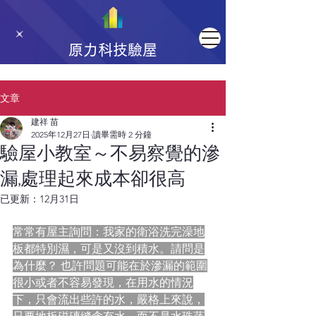
原力科技驗屋
文章
建祥 苗
2025年12月27日
讀畢需時 2 分鐘
驗屋小教室～不易察覺的滲
漏,處理起來成本卻很高
已更新：
12月31日
常常有屋主詢問：我家的衛浴洗完澡地
板都特別濕，可是又沒到積水。請問是
為什麼？ 也許問題可能在於滲漏的範圍
很小或者不容易發現，在用水的情況
下，只會流出些許的水，嚴格上來說，