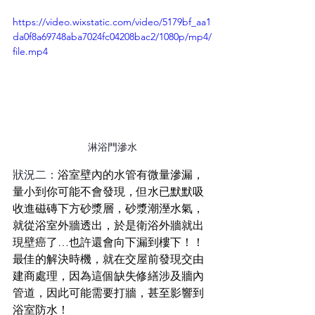
https://video.wixstatic.com/video/5179bf_aa1
da0f8a69748aba7024fc04208bac2/1080p/mp4/
file.mp4
淋浴門滲水
狀況二：
浴室壁內的水管有微量滲漏，
量小到你可能不會發現，但水已默默吸
收進磁磚下方砂漿層，砂漿潮溼水氣，
就從浴室外牆透出，於是衛浴外牆就出
現壁癌了…也許還會向下漏到樓下！！
最佳的解決時機，就在交屋前發現交由
建商處理，因為這個缺失修繕涉及牆內
管道，因此可能需要打牆，甚至影響到
浴室防水！